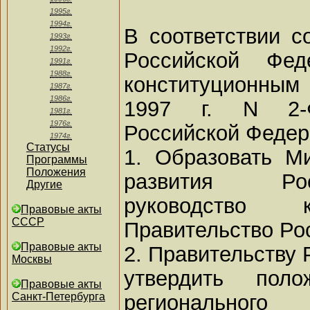
1995г.
1994г.
В соответствии с
1993г.
1992г.
Российской Фе
1991г.
1988г.
конституционны
1987г.
1986г.
1997 г. N 2-
1981г.
1976г.
Российской Федер
1974г.
Статусы
1. Образовать Ми
Программы
Положения
развития Рос
Другие
руководство 
Правовые акты
СССР
Правительство Ро
Правовые акты
2. Правительству
Москвы
утвердить пол
Правовые акты
регионального
Санкт-Петербурга