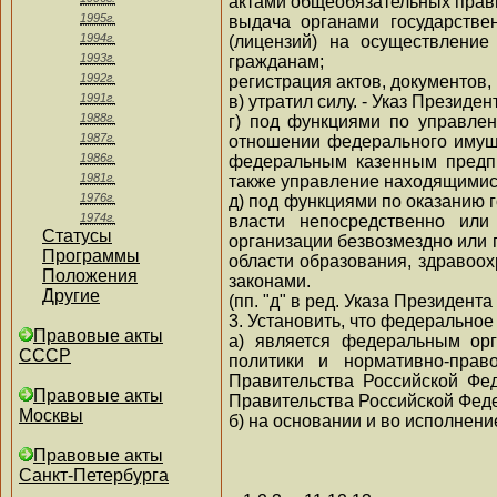
актами общеобязательных прав
1995г.
выдача органами государстве
1994г.
(лицензий) на осуществление
1993г.
гражданам;
1992г.
регистрация актов, документов,
1991г.
в) утратил силу. - Указ Президен
1988г.
г) под функциями по управле
1987г.
отношении федерального имущ
1986г.
федеральным казенным предпр
1981г.
также управление находящимис
1976г.
д) под функциями по оказанию
1974г.
власти непосредственно ил
Статусы
организации безвозмездно или 
Программы
области образования, здравоо
Положения
законами.
Другие
(пп. "д" в ред. Указа Президента
3. Установить, что федеральное
Правовые акты
а) является федеральным орг
СССР
политики и нормативно-прав
Правительства Российской Фе
Правовые акты
Правительства Российской Фед
Москвы
б) на основании и во исполнен
Правовые акты
Санкт-Петербурга