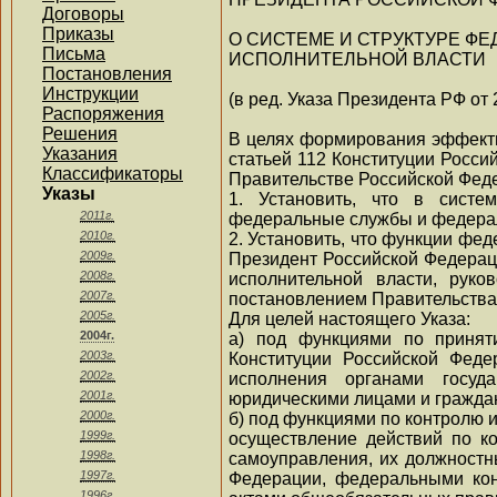
Договоры
Приказы
О СИСТЕМЕ И СТРУКТУРЕ Ф
Письма
ИСПОЛНИТЕЛЬНОЙ ВЛАСТИ
Постановления
Инструкции
(в ред. Указа Президента РФ от 
Распоряжения
Решения
В целях формирования эффекти
Указания
статьей 112 Конституции Росси
Классификаторы
Правительстве Российской Фед
Указы
1. Установить, что в систе
2011г.
федеральные службы и федерал
2010г.
2. Установить, что функции фе
2009г.
Президент Российской Федерац
2008г.
исполнительной власти, руко
2007г.
постановлением Правительства
2005г.
Для целей настоящего Указа:
2004г.
а) под функциями по принят
2003г.
Конституции Российской Феде
2002г.
исполнения органами госуд
2001г.
юридическими лицами и гражда
2000г.
б) под функциями по контролю 
1999г.
осуществление действий по ко
1998г.
самоуправления, их должностн
1997г.
Федерации, федеральными ко
1996г.