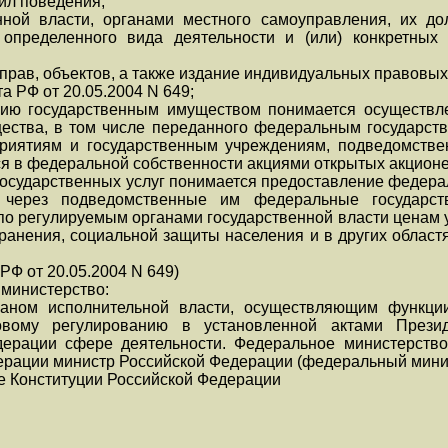
ил поведения;
нной власти, органами местного самоуправления, их 
 определенного вида деятельности и (или) конкретны
 прав, объектов, а также издание индивидуальных правовых
та РФ от 20.05.2004 N 649;
нию государственным имуществом понимается осуществл
ества, в том числе переданного федеральным государст
иятиям и государственным учреждениям, подведомстве
я в федеральной собственности акциями открытых акцион
 государственных услуг понимается предоставление федер
и через подведомственные им федеральные государс
по регулируемым органами государственной власти ценам 
хранения, социальной защиты населения и в других облас
 РФ от 20.05.2004 N 649)
 министерство:
аном исполнительной власти, осуществляющим функции
овому регулированию в установленной актами Прези
дерации сфере деятельности. Федеральное министерство
ерации министр Российской Федерации (федеральный мини
ие Конституции Российской Федерации