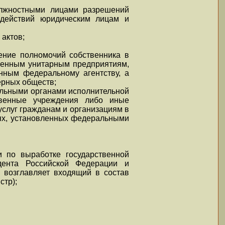
должностными лицами разрешений
х действий юридическим лицам и
 актов;
ение полномочий собственника в
венным унитарным предприятиям,
нным федеральному агентству, а
ерных обществ;
альными органами исполнительной
твенные учреждения либо иные
услуг гражданам и организациям в
тях, установленных федеральными
 по выработке государственной
дента Российской Федерации и
 возглавляет входящий в состав
стр);