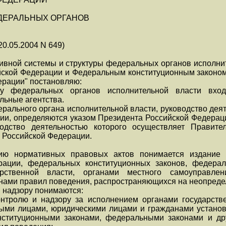
ЕДЕРАЛЬНЫХ ОРГАНОВ
20.05.2004 N 649)
вной системы и структуры федеральных органов исполните
йской Федерации и Федеральным конституционным законом 
ерации" постановляю:
му федеральных органов исполнительной власти вход
ьные агентства.
дерального органа исполнительной власти, руководство дея
ии, определяются указом Президента Российской Федерац
водство деятельностью которого осуществляет Правите
 Российской Федерации.
ию нормативных правовых актов понимается издание 
рации, федеральных конституционных законов, федера
арственной власти, органами местного самоуправле
нами правил поведения, распространяющихся на неопредел
и надзору понимаются:
нтролю и надзору за исполнением органами государстве
ыми лицами, юридическими лицами и гражданами установ
нституционными законами, федеральными законами и д