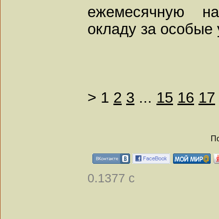
ежемесячную на
окладу за особые 
>
1
2
3
...
15
16
17
По
0.1377 с