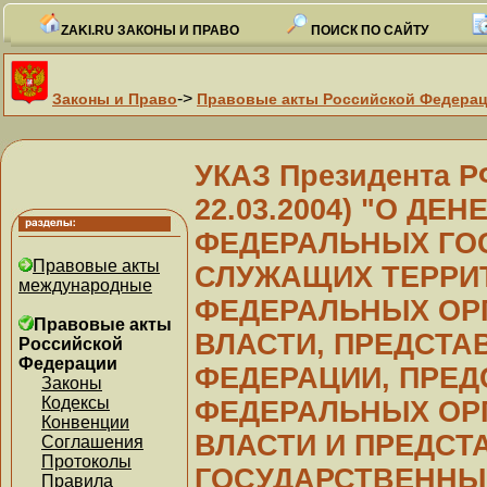
ZAKI.RU ЗАКОНЫ И ПРАВО
ПОИСК ПО САЙТУ
->
Законы и Право
Правовые акты Российской Федера
УКАЗ Президента РФ 
22.03.2004) "О Д
ФЕДЕРАЛЬНЫХ ГО
Правовые акты
СЛУЖАЩИХ ТЕРРИ
международные
ФЕДЕРАЛЬНЫХ ОР
Правовые акты
ВЛАСТИ, ПРЕДСТА
Российской
Федерации
ФЕДЕРАЦИИ, ПРЕД
Законы
Кодексы
ФЕДЕРАЛЬНЫХ ОР
Конвенции
ВЛАСТИ И ПРЕДСТ
Соглашения
Протоколы
ГОСУДАРСТВЕННЫ
Правила