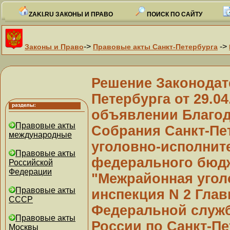
ZAKI.RU ЗАКОНЫ И ПРАВО
ПОИСК ПО САЙТУ
->
->
Законы и Право
Правовые акты Санкт-Петербурга
Решение Законодат
Петербурга от 29.04
объявлении Благод
Правовые акты
Собрания Санкт-Пе
международные
уголовно-исполнит
Правовые акты
федерального бюд
Российской
Федерации
"Межрайонная угол
Правовые акты
инспекция N 2 Глав
СССР
Федеральной служб
Правовые акты
России по Санкт-Пе
Москвы