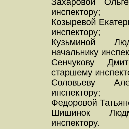
Захаровой Ольг
инспектору;
Козыревой Екатер
инспектору;
Кузьминой Лю
начальнику инспек
Сенчукову Дми
старшему инспект
Соловьеву Ал
инспектору;
Федоровой Татьяне
Шишинок Люд
инспектору.