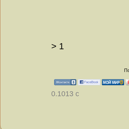
>
1
По
0.1013 с