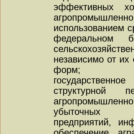
эффективных хо
агропромышл
использованием с
федеральном 
сельскохозяй
независимо от их 
форм;
государствен
структурной пе
агропромышленн
убыточных се
предприятий, ин
обеспечение аг