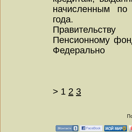
начисленным по
года.
Правительству 
Пенсионному фон
Федерально
>
1
2
3
По