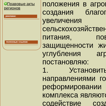
положения в агр
Правовые акты
регионов
создания благ
увеличени
сельскохозяйств
питания, по
защищенности жи
углубления аг
постановляю:
1. Установи
направлениями го
реформирован
комплекса являют
содействие со