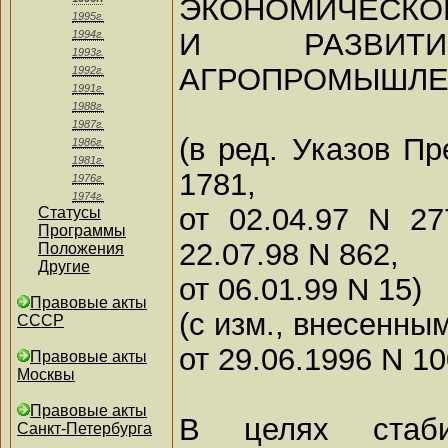
ЭКОНОМИЧЕСКО
1995г.
И РАЗВИ
1994г.
1993г.
АГРОПРОМЫШЛЕ
1992г.
1991г.
1988г.
1987г.
(в ред. Указов Пр
1986г.
1981г.
1781,
1976г.
1974г.
от 02.04.97 N 27
Статусы
Программы
22.07.98 N 862,
Положения
Другие
от 06.01.99 N 15)
Правовые акты
(с изм., внесенн
СССР
от 29.06.1996 N 10
Правовые акты
Москвы
Правовые акты
В целях стабил
Санкт-Петербурга