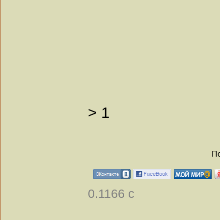
>
1
По
0.1166 с