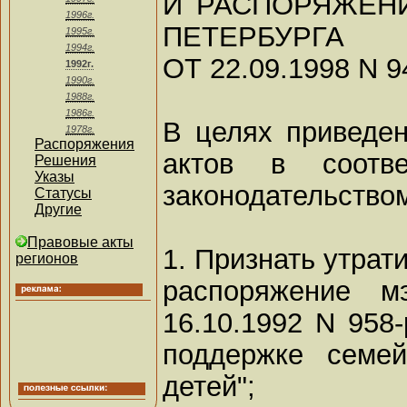
И РАСПОРЯЖЕНИ
1996г.
ПЕТЕРБУРГА
1995г.
1994г.
ОТ 22.09.1998 N 9
1992г.
1990г.
1988г.
1986г.
В целях приведе
1978г.
Распоряжения
актов в соотв
Решения
Указы
законодательство
Статусы
Другие
Правовые акты
1. Признать утрат
регионов
распоряжение м
16.10.1992 N 958
поддержке семе
детей";