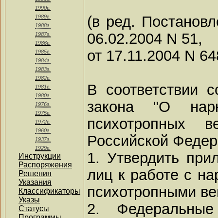
1990г.
(в ред. Постанов
1989г.
1988г.
06.02.2004 N 51,
1987г.
1986г.
от 17.11.2004 N 64
1985г.
1984г.
1983г.
1982г.
В соответствии с
1981г.
1980г.
закона "О нарк
1976г.
1975г.
психотропных в
1972г.
1960г.
Российской Федер
1937г.
1929г.
1. Утвердить при
Инструкции
Распоряжения
лиц к работе с на
Решения
Указания
психотропными ве
Классификаторы
Указы
2. Федеральные
Статусы
Программы