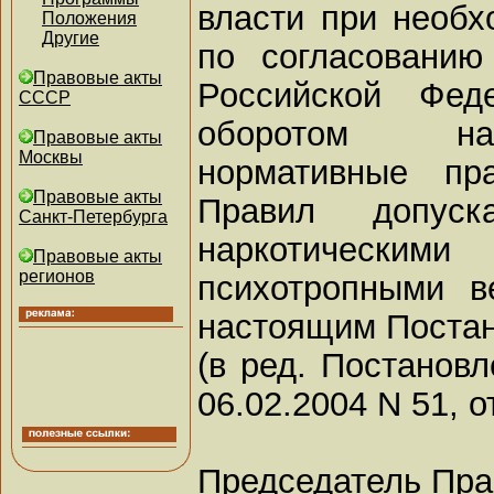
власти при необх
Положения
Другие
по согласовани
Правовые акты
Российской Фед
СССР
оборотом нар
Правовые акты
Москвы
нормативные пр
Правовые акты
Правил допу
Санкт-Петербурга
наркотичес
Правовые акты
регионов
психотропными в
настоящим Поста
(в ред. Постанов
06.02.2004 N 51, о
Председатель Пра