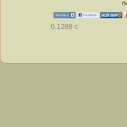
По
0.1288 с