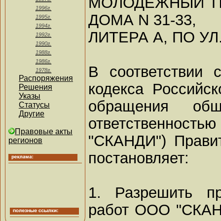
МОЛОДЕЖНЫЙ ПЕ
1996г.
ДОМА N 31-33,
1995г.
1994г.
ЛИТЕРА А, ПО У
1992г.
1990г.
1988г.
1986г.
В соответствии 
1978г.
Распоряжения
кодекса Российс
Решения
Указы
обращения общ
Статусы
Другие
ответственность
Правовые акты
"СКАНДИ") Правит
регионов
постановляет:
1. Разрешить пр
работ ООО "СКАН