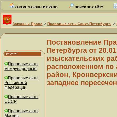
ZAKI.RU ЗАКОНЫ И ПРАВО
ПОИСК ПО САЙТУ
->
->
Законы и Право
Правовые акты Санкт-Петербурга
Постановление Пра
Петербурга от 20.0
изыскательских раб
Правовые акты
расположенном по 
международные
район, Кронверкский
Правовые акты
западнее пересечен
Российской
Федерации
Правовые акты
СССР
Правовые акты
Москвы