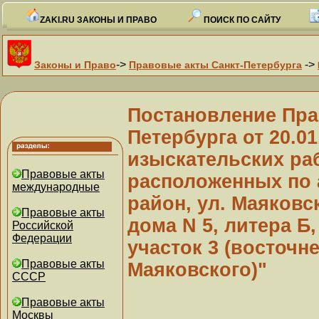
ZAKI.RU ЗАКОНЫ И ПРАВО
ПОИСК ПО САЙТУ
->
->
Законы и Право
Правовые акты Санкт-Петербурга
Постановление Пра
Петербурга от 20.0
изыскательских раб
Правовые акты
расположенных по 
международные
район, ул. Маяковск
Правовые акты
дома N 5, литера Б,
Российской
Федерации
участок 3 (восточне
Правовые акты
Маяковского)"
СССР
Правовые акты
Москвы