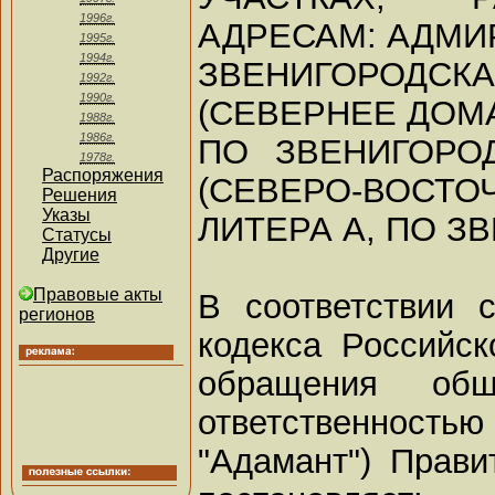
1996г.
АДРЕСАМ: АДМИ
1995г.
1994г.
ЗВЕНИГОРОДС
1992г.
1990г.
(СЕВЕРНЕЕ ДОМА 
1988г.
1986г.
ПО ЗВЕНИГОРОД
1978г.
Распоряжения
(СЕВЕРО-ВОСТОЧ
Решения
Указы
ЛИТЕРА А, ПО З
Статусы
Другие
Правовые акты
В соответствии 
регионов
кодекса Российс
обращения общ
ответственность
"Адамант") Прави