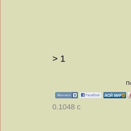
>
1
По
0.1048 с