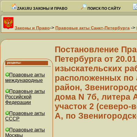
ZAKI.RU ЗАКОНЫ И ПРАВО
ПОИСК ПО САЙТУ
->
->
Законы и Право
Правовые акты Санкт-Петербурга
Постановление Пра
Петербурга от 20.0
изыскательских раб
Правовые акты
расположенных по 
международные
район, Звенигородс
Правовые акты
дома N 7б, литера А
Российской
Федерации
участок 2 (северо-
Правовые акты
А, по Звенигородск
СССР
Правовые акты
Москвы