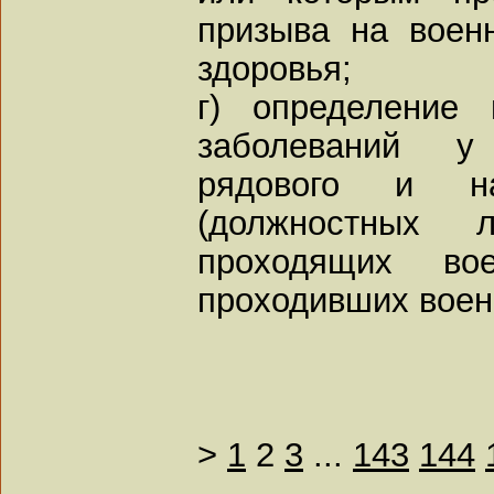
призыва на воен
здоровья;
г) определение 
заболеваний у
рядового и на
(должностных л
проходящих во
проходивших воен
>
1
2
3
...
143
144