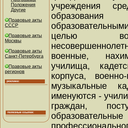
учреждения сре
Положения
Другие
образования
Правовые акты
образовательным
СССР
целью вое
Правовые акты
Москвы
несовершеннолетн
Правовые акты
военные, нахим
Санкт-Петербурга
училища, кадетс
Правовые акты
регионов
корпуса, военн
музыкальные ка
именуются - учили
граждан, пос
образовате
профессиональн