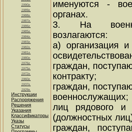
именуются - во
1990г.
1989г.
органах.
1988г.
1987г.
3. На военно
1986г.
1985г.
возлагаются:
1984г.
а) организация и
1983г.
1982г.
освидетельствова
1981г.
1980г.
граждан, поступа
1976г.
1975г.
контракту;
1972г.
1960г.
граждан, поступаю
1937г.
1929г.
военнослужащих;
Инструкции
Распоряжения
лиц рядового и 
Решения
Указания
(должностных лиц)
Классификаторы
Указы
граждан, поступ
Статусы
Программы