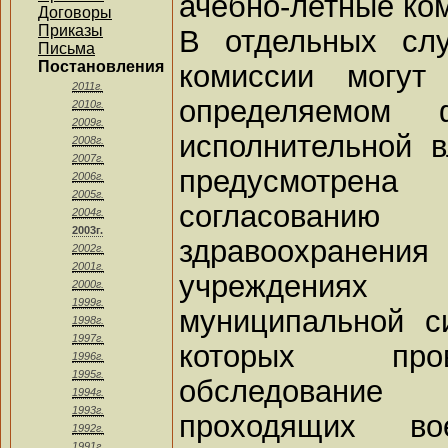
ачебно-летные ко
Договоры
Приказы
В отдельных слу
Письма
Постановления
комиссии могут
2011г.
определяемом 
2010г.
2009г.
исполнительной в
2008г.
2007г.
предусмотрен
2006г.
2005г.
согласовани
2004г.
2003г.
здравоохранения
2002г.
2001г.
учреждениях
2000г.
1999г.
муниципальной с
1998г.
1997г.
которых пров
1996г.
1995г.
обследование
1994г.
1993г.
проходящих в
1992г.
1991г.