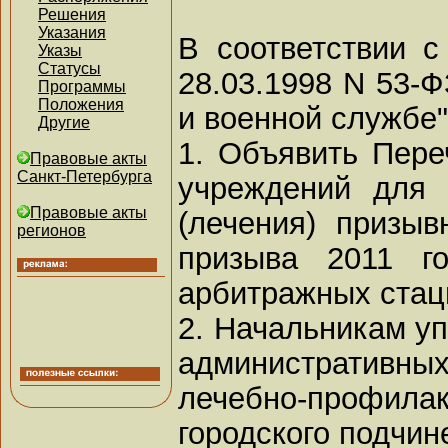
Решения
Указания
В соответствии 
Указы
Статусы
28.03.1998 N 53-Ф
Программы
Положения
и военной службе
Другие
1. Объявить Пере
Правовые акты
Санкт-Петербурга
учреждений для 
Правовые акты
(лечения) призыв
регионов
призыва 2011 го
арбитражных стац
2. Начальникам у
административных
лечебно-профил
городского подчин