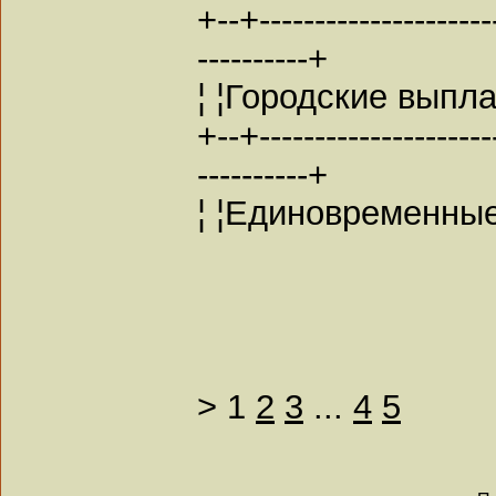
+--+----------------------
----------+
¦ ¦Городские выпла
+--+----------------------
----------+
¦ ¦Единовременные
>
1
2
3
...
4
5