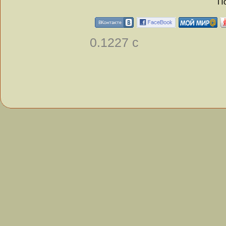
По
0.1227 с