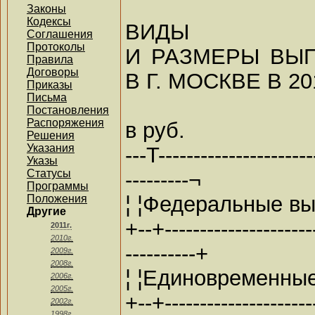
Законы
Кодексы
ВИДЫ
Соглашения
Протоколы
И РАЗМЕРЫ ВЫ
Правила
Договоры
В Г. МОСКВЕ В 20
Приказы
Письма
Постановления
Распоряжения
в руб.
Решения
Указания
---T----------------------
Указы
---------¬
Статусы
Программы
¦ ¦Федеральные вы
Положения
Другие
+--+----------------------
2011г.
2010г.
----------+
2009г.
2008г.
¦ ¦Единовременные
2006г.
2005г.
+--+----------------------
2002г.
1998г.