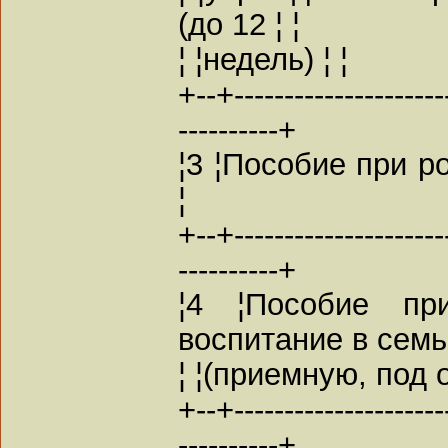
(до 12 ¦ ¦
¦ ¦недель) ¦ ¦
+--+----------------------
----------+
¦3 ¦Пособие при р
¦
+--+----------------------
----------+
¦4 ¦Пособие пр
воспитание в семью
¦ ¦(приемную, под о
+--+----------------------
----------+