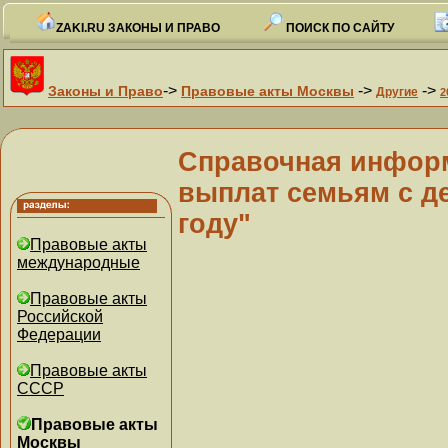
ZAKI.RU ЗАКОНЫ И ПРАВО
ПОИСК ПО САЙТУ
->
->
->
Законы и Право
Правовые акты Москвы
Другие
2
Справочная инфор
выплат семьям с де
году"
Правовые акты
международные
Правовые акты
Российской
Федерации
Правовые акты
СССР
Правовые акты
Москвы