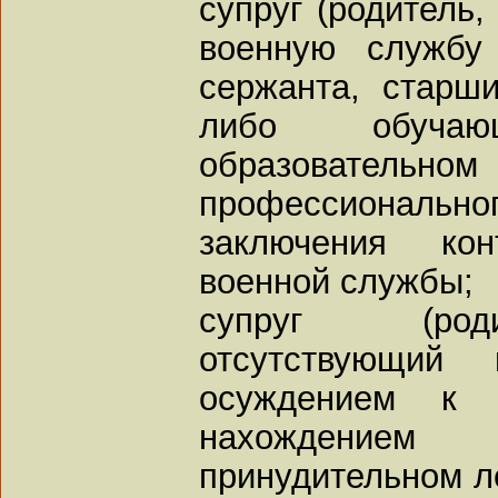
супруг (родитель,
военную службу
сержанта, старш
либо обуча
образовате
профессионал
заключения ко
военной службы;
супруг (роди
отсутствующи
осуждением к
нахождение
принудительном л