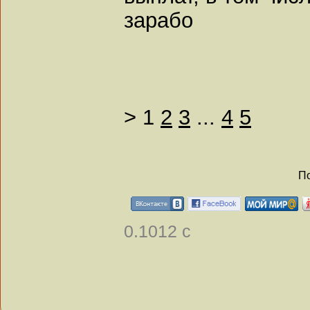
зарабо
>
1
2
3
...
4
5
По
0.1012 с