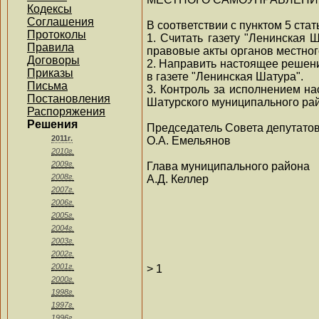
Кодексы
Соглашения
В соответствии с пунктом 5 ста
Протоколы
1. Считать газету "Ленинская
Правила
правовые акты органов местно
Договоры
2. Направить настоящее решен
Приказы
в газете "Ленинская Шатура".
Письма
3. Контроль за исполнением н
Постановления
Шатурского муниципального ра
Распоряжения
Решения
Председатель Совета депутато
2011г.
О.А. Емельянов
2010г.
2009г.
Глава муниципального района
2008г.
А.Д. Келлер
2007г.
2006г.
2005г.
2004г.
2003г.
2002г.
2001г.
>
1
2000г.
1998г.
1997г.
1996г.