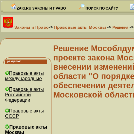
ZAKI.RU ЗАКОНЫ И ПРАВО
ПОИСК ПО САЙТУ
->
->
-
Законы и Право
Правовые акты Москвы
Решения
Решение Мособлдумы
проекте закона Мос
внесении изменени
Правовые акты
области "О порядке
международные
обеспечении деяте
Правовые акты
Московской област
Российской
Федерации
Правовые акты
СССР
Правовые акты
Москвы