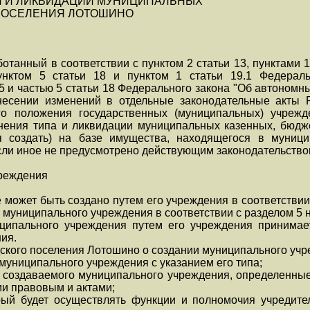
И И ЛИКВИДАЦИИ МУНИЦИПАЛЬНЫХ
ПОСЕЛЕНИЯ ЛОТОШИНО
отанный в соответствии с пунктом 2 статьи 13, пунктами 1.1
пунктом 5 статьи 18 и пунктом 1 статьи 19.1 Федерал
 5 и частью 5 статьи 18 Федерального закона "Об автономн
несении изменений в отдельные законодательные акты 
о положения государственных (муниципальных) учрежд
енения типа и ликвидации муниципальных казенных, бюд
я создать) на базе имущества, находящегося в муници
сли иное не предусмотрено действующим законодательство
чреждения
 может быть создано путем его учреждения в соответстви
муниципального учреждения в соответствии с разделом 5 
ципального учреждения путем его учреждения принимает
ия.
дского поселения Лотошино о создании муниципального уч
муниципального учреждения с указанием его типа;
и создаваемого муниципального учреждения, определенны
и правовым и актами;
рый будет осуществлять функции и полномочия учредите