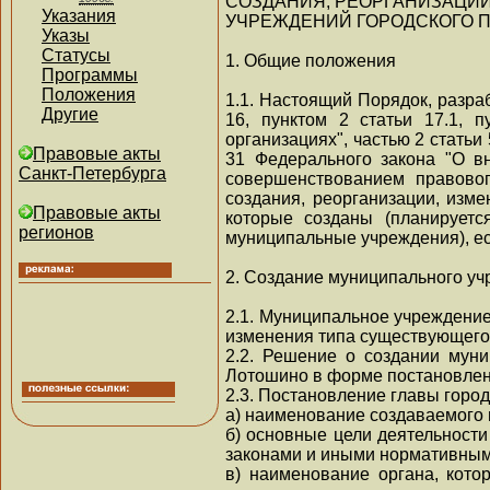
СОЗДАНИЯ, РЕОРГАНИЗАЦИ
Указания
УЧРЕЖДЕНИЙ ГОРОДСКОГО 
Указы
Статусы
1. Общие положения
Программы
Положения
1.1. Настоящий Порядок, разраб
Другие
16, пунктом 2 статьи 17.1, 
организациях", частью 2 статьи
Правовые акты
31 Федерального закона "О в
Санкт-Петербурга
совершенствованием правовог
создания, реорганизации, изм
Правовые акты
которые созданы (планируетс
регионов
муниципальные учреждения), е
2. Создание муниципального у
2.1. Муниципальное учреждение
изменения типа существующего 
2.2. Решение о создании муни
Лотошино в форме постановлен
2.3. Постановление главы горо
а) наименование создаваемого 
б) основные цели деятельност
законами и иными нормативным
в) наименование органа, кото