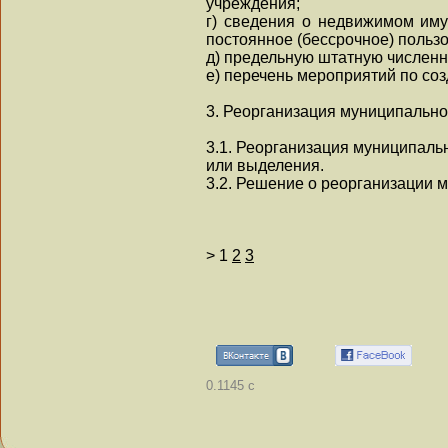
учреждения;
г) сведения о недвижимом имущ
постоянное (бессрочное) поль
д) предельную штатную численн
е) перечень мероприятий по со
3. Реорганизация муниципальн
3.1. Реорганизация муниципаль
или выделения.
3.2. Решение о реорганизации 
>
1
2
3
0.1145 с