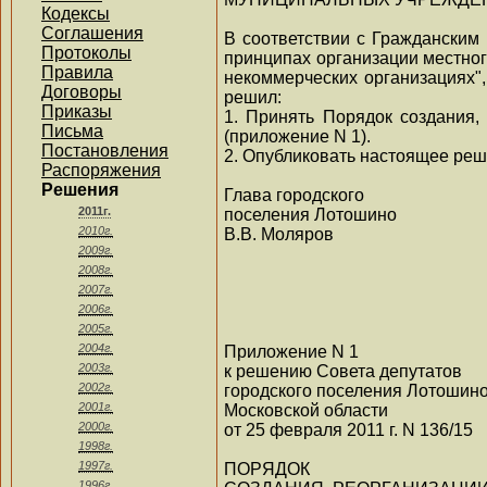
Кодексы
Соглашения
В соответствии с Гражданским
Протоколы
принципах организации местног
Правила
некоммерческих организациях"
Договоры
решил:
Приказы
1. Принять Порядок создания,
Письма
(приложение N 1).
Постановления
2. Опубликовать настоящее реше
Распоряжения
Решения
Глава городского
2011г.
поселения Лотошино
2010г.
В.В. Моляров
2009г.
2008г.
2007г.
2006г.
2005г.
2004г.
Приложение N 1
2003г.
к решению Совета депутатов
2002г.
городского поселения Лотошин
2001г.
Московской области
2000г.
от 25 февраля 2011 г. N 136/15
1998г.
1997г.
ПОРЯДОК
1996г.