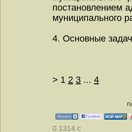
постановлением а
муниципального р
4. Основные зада
>
1
2
3
...
4
По
0.1314 с