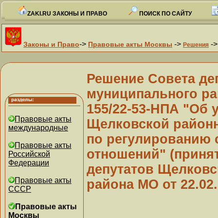
ZAKI.RU ЗАКОНЫ И ПРАВО
ПОИСК ПО САЙТУ
->
->
-
Законы и Право
Правовые акты Москвы
Решения
Решение Совета де
муниципального рай
155/22-53-НПА "Об
Правовые акты
Щелковской районн
международные
по регулированию 
Правовые акты
отношений" (приня
Российской
Федерации
депутатов Щелковс
Правовые акты
района МО от 22.02.
СССР
Правовые акты
Москвы