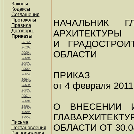
Законы
Кодексы
Соглашения
Протоколы
НАЧАЛЬНИК Г
Правила
АРХИТЕКТУРЫ
Договоры
Приказы
И ГРАДОСТРОИ
2011г.
2010г.
ОБЛАСТИ
2009г.
2008г.
2007г.
2006г.
ПРИКАЗ
2005г.
2004г.
от 4 февраля 2011 
2003г.
2002г.
2001г.
2000г.
О ВНЕСЕНИИ 
1999г.
1998г.
ГЛАВАРХИТЕКТУ
1995г.
Письма
ОБЛАСТИ ОТ 30.08
Постановления
Распоряжения