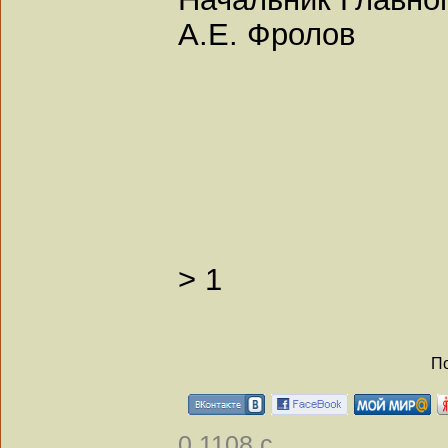
А.Е. Фролов
>
1
По
0.1108 с