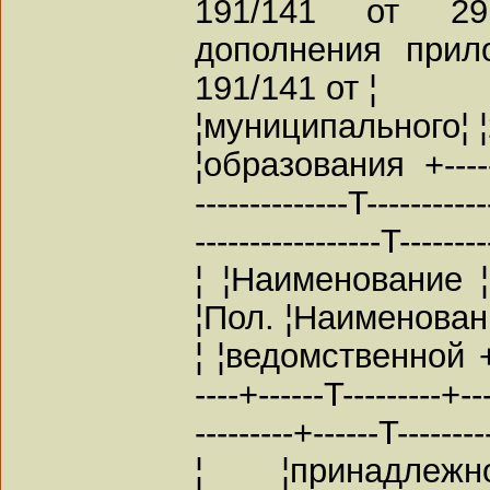
191/141 от 29
дополнения прил
191/141 от ¦
¦муниципального¦ ¦
¦образования +---------
--------------T-----------
-----------------T-------
¦ ¦Наименование 
¦Пол. ¦Наименовани
¦ ¦ведомственной +----
----+------T---------+---
---------+------T-------
¦ ¦принадлежн