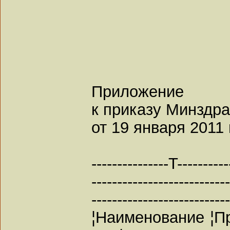
Приложение
к приказу Минзд
от 19 января 2011 г
---------------T----------
--------------------------
--------------------------
¦Наименование ¦П