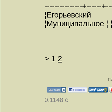
---------------+------+--
¦Егорьевск
¦Муниципальное ¦ ¦
>
1
2
По
0.1148 с