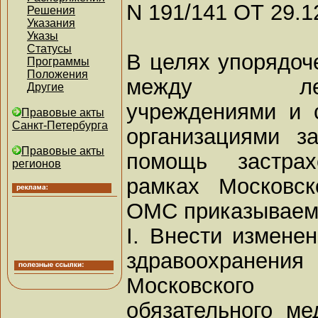
N 191/141 ОТ 29.1
Решения
Указания
Указы
Статусы
В целях упорядоч
Программы
Положения
между лечебн
Другие
учреждениями и 
Правовые акты
Санкт-Петербурга
организациями з
Правовые акты
помощь застра
регионов
рамках Московск
ОМС приказываем
I. Внести измене
здравоохранени
Московского
обязательного ме