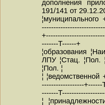
дополнения прил
191/141 от 29.12.2
¦муниципального +-----
--------------------------
+-------------------------
-------T------+
¦образования ¦На
ЛПУ ¦Стац. ¦Пол.
¦Пол. ¦
¦ ¦ведомственной +----
------------------+------
-------T-----------------
¦ ¦принадлежнос