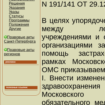
N 191/141 ОТ 29.1
Решения
Указания
Указы
Статусы
В целях упорядоч
Программы
Положения
между лечебн
Другие
учреждениями и 
Правовые акты
Санкт-Петербурга
организациями з
Правовые акты
помощь застра
регионов
рамках Московск
ОМС приказываем
I. Внести измене
здравоохранени
Московского
обязательного ме