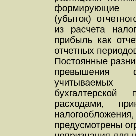
формирующие б
(убыток) отчетно
из расчета нало
прибыль как отче
отчетных периодов
Постоянные разниц
превышения ф
учитываемых
бухгалтерской 
расходами, пр
налогообло
предусмотрены ог
непризнания для 