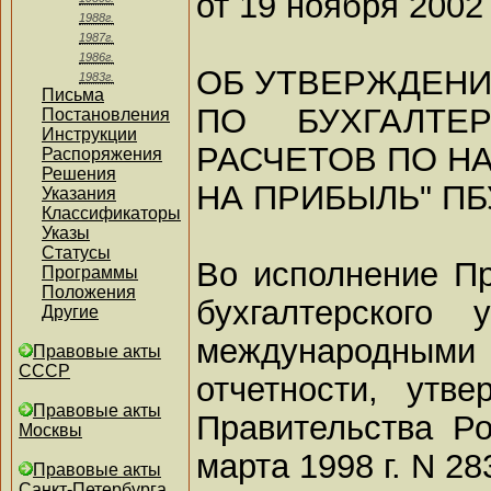
от 19 ноября 2002 
1988г.
1987г.
1986г.
ОБ УТВЕРЖДЕН
1983г.
Письма
ПО БУХГАЛТЕ
Постановления
Инструкции
РАСЧЕТОВ ПО Н
Распоряжения
Решения
НА ПРИБЫЛЬ" ПБУ
Указания
Классификаторы
Указы
Статусы
Во исполнение П
Программы
Положения
бухгалтерского
Другие
международными
Правовые акты
СССР
отчетности, утв
Правовые акты
Правительства Р
Москвы
марта 1998 г. N 2
Правовые акты
Санкт-Петербурга