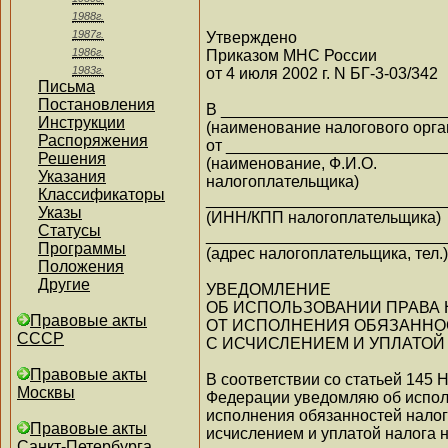
1988г.
1987г.
Утверждено
1986г.
Приказом МНС России
1983г.
от 4 июля 2002 г. N БГ-3-03/342
Письма
Постановления
В _________________________
Инструкции
(наименование налогового орга
Распоряжения
от ________________________
Решения
(наименование, Ф.И.О.
Указания
налогоплательщика)
Классификаторы
__________________________
Указы
(ИНН/КПП налогоплательщика)
Статусы
__________________________
Программы
(адрес налогоплательщика, тел.)
Положения
Другие
УВЕДОМЛЕНИЕ
ОБ ИСПОЛЬЗОВАНИИ ПРАВА
Правовые акты
ОТ ИСПОЛНЕНИЯ ОБЯЗАННО
СССР
С ИСЧИСЛЕНИЕМ И УПЛАТОЙ
Правовые акты
В соответствии со статьей 145 
Москвы
Федерации уведомляю об испол
исполнения обязанностей налог
Правовые акты
исчислением и уплатой налога 
Санкт-Петербурга