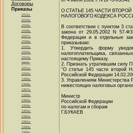
Договоры
Приказы
О СТАТЬЕ 145 ЧАСТИ ВТОРОЙ
2011г.
НАЛОГОВОГО КОДЕКСА РОС
2010г.
2009г.
В соответствии с пунктом 3 ст
2008г.
закона от 29.05.2002 N 57-Ф
2007г.
Федерации и в отдельные зако
2006г.
приказываю:
2005г.
1. Утвердить форму уведо
2004г.
налогоплательщика, связанны
2003г.
настоящему Приказу.
2002г.
2. Признать утратившим силу П
2001г.
"О статье 145 части второй Н
2000г.
Российской Федерации 14.02.2001
1999г.
3. Управлениям Министерства 
1998г.
нижестоящих налоговых органов
1997г.
1996г.
Министр
1995г.
Российской Федерации
1994г.
по налогам и сборам
1993г.
Г.БУКАЕВ
1992г.
1991г.
1990г.
1989г.