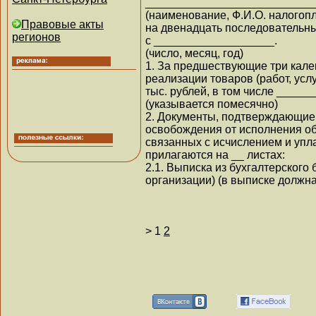
__________________________
(наименование, Ф.И.О. налогоп
Правовые акты
на двенадцать последовательн
регионов
с ___________________.
(число, месяц, год)
1. За предшествующие три кал
реализации товаров (работ, усл
тыс. рублей, в том числе ____
(указывается помесячно)
2. Документы, подтверждающие
освобождения от исполнения о
связанных с исчислением и упл
прилагаются на __ листах:
2.1. Выписка из бухгалтерского
организации) (в выписке должн
>
1
2