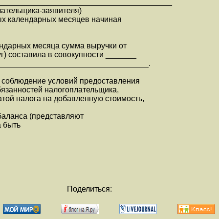
________________________________________
лательщика-заявителя)
ых календарных месяцев начиная
ендарных месяца сумма выручки от
уг) составила в совокупности _______
____________________________________.
 соблюдение условий предоставления
бязанностей налогоплательщика,
атой налога на добавленную стоимость,
 баланса (представляют
а быть
Поделиться: