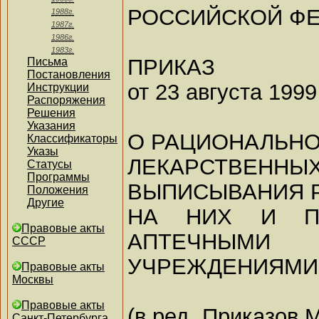
РОССИЙСКОЙ Ф
1988г.
1987г.
1986г.
1983г.
ПРИКАЗ
Письма
Постановления
от 23 августа 1999 
Инструкции
Распоряжения
Решения
Указания
О РАЦИОНАЛЬН
Классификаторы
Указы
ЛЕКАРСТВЕННЫ
Статусы
Программы
ВЫПИСЫВАНИЯ 
Положения
Другие
НА НИХ И П
Правовые акты
АПТЕЧНЫМИ
СССР
УЧРЕЖДЕНИЯМИ 
Правовые акты
Москвы
Правовые акты
(в ред. Приказов 
Санкт-Петербурга