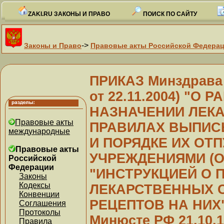
ZAKI.RU ЗАКОНЫ И ПРАВО
ПОИСК ПО САЙТУ
->
Законы и Право
Правовые акты Российской Федера
ПРИКАЗ Минздрава Р
от 22.11.2004) "О
НАЗНАЧЕНИИ ЛЕК
Правовые акты
ПРАВИЛАХ ВЫПИС
международные
И ПОРЯДКЕ ИХ ОТ
Правовые акты
УЧРЕЖДЕНИЯМИ (ОР
Российской
Федерации
"ИНСТРУКЦИЕЙ О 
Законы
Кодексы
ЛЕКАРСТВЕННЫХ 
Конвенции
РЕЦЕПТОВ НА НИХ")
Соглашения
Протоколы
Минюсте РФ 21.10.1
Правила