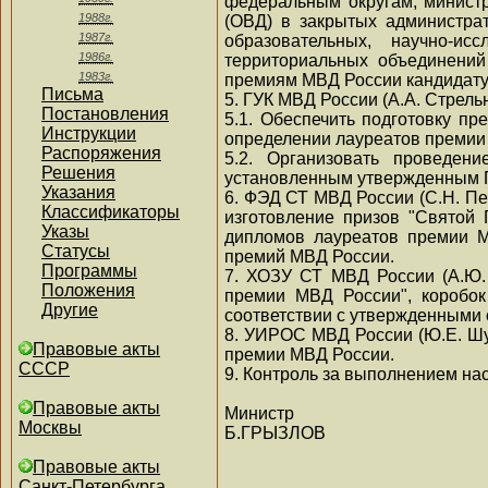
федеральным округам, министр
1988г.
(ОВД) в закрытых администра
1987г.
образовательных, научно-ис
1986г.
территориальных объединений
1983г.
премиям МВД России кандидату
Письма
5. ГУК МВД России (А.А. Стрель
Постановления
5.1. Обеспечить подготовку п
Инструкции
определении лауреатов премии 
Распоряжения
5.2. Организовать проведен
Решения
установленным утвержденным 
Указания
6. ФЭД СТ МВД России (С.Н. П
Классификаторы
изготовление призов "Святой 
Указы
дипломов лауреатов премии М
Статусы
премий МВД России.
Программы
7. ХОЗУ СТ МВД России (А.Ю. 
Положения
премии МВД России", коробок
Другие
соответствии с утвержденными 
8. УИРОС МВД России (Ю.Е. Шу
Правовые акты
премии МВД России.
СССР
9. Контроль за выполнением на
Правовые акты
Министр
Москвы
Б.ГРЫЗЛОВ
Правовые акты
Санкт-Петербурга