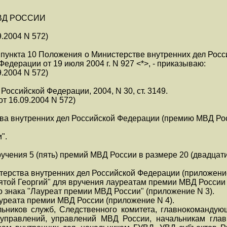
ВД РОССИИ
9.2004 N 572)
1 пункта 10 Положения о Министерстве внутренних дел Рос
едерации от 19 июля 2004 г. N 927 <*>, - приказываю:
9.2004 N 572)
Российской Федерации, 2004, N 30, ст. 3149.
от 16.09.2004 N 572)
ва внутренних дел Российской Федерации (премию МВД Рос
".
ручения 5 (пять) премий МВД России в размере 20 (двадцат
терства внутренних дел Российской Федерации (приложение
вятой Георгий" для вручения лауреатам премии МВД России 
го знака "Лауреат премии МВД России" (приложение N 3).
ауреата премии МВД России (приложение N 4).
льников служб, Следственного комитета, главнокоманду
 управлений, управлений МВД России, начальникам гл