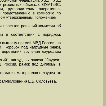
оссийской Федерации, УВДТ, УВД
 и режимных объектах, ОУМТиВС,
и, руководителям оперативно-
о представлению в комиссию по
нном утвержденным Положением.
 и проектов решений комиссии об
и в соответствии с порядком,
а выплату премий МВД России, на
", коробок под нагрудные знаки,
е церемоний вручения лауреатам
гий", нагрудных знаков "Лауреат
Д России, рамок под дипломы в
формации материалов о лауреатах
рал-полковника Е.Б. Соловьева.