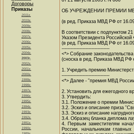
Договоры
Приказы
ОБ УЧРЕЖДЕНИИ ПРЕМИИ М
2011г.
2010г.
(в ред. Приказа МВД РФ от 16.0
2009г.
2008г.
В соответствии с подпунктом 2
2007г.
Указом Президента Российской Ф
2006г.
(в ред. Приказа МВД РФ от 16.0
2005г.
--------------------------------
2004г.
<*> Собрание законодательства 
2003г.
(сноска в ред. Приказа МВД РФ 
2002г.
2001г.
1. Учредить премию Министерст
2000г.
--------------------------------
1999г.
<*> Далее - "премия МВД России
1998г.
1997г.
2. Установить для ежегодного в
1996г.
3. Утвердить:
1995г.
3.1. Положение о премии Минис
1994г.
3.2. Эскиз и описание приза "С
1993г.
3.3. Эскиз и описание нагрудно
1992г.
3.4. Образец бланка диплома л
1991г.
4. Первым заместителям нача
1990г.
России, начальникам главных
1989г.