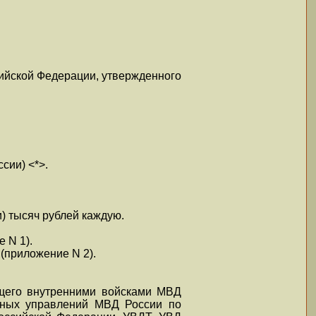
сийской Федерации, утвержденного
сии) <*>.
и) тысяч рублей каждую.
 N 1).
(приложение N 2).
ющего внутренними войсками МВД
авных управлений МВД России по