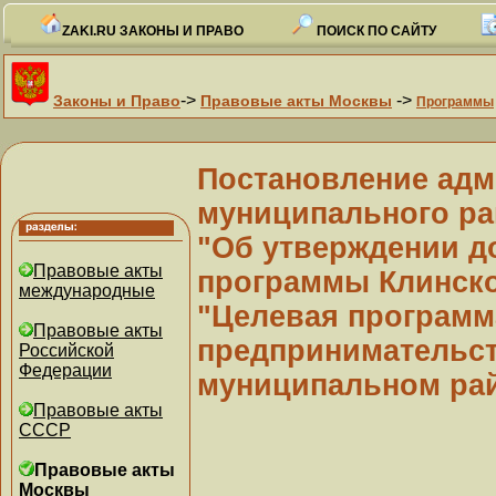
ZAKI.RU ЗАКОНЫ И ПРАВО
ПОИСК ПО САЙТУ
->
->
Законы и Право
Правовые акты Москвы
Программы
Постановление адм
муниципального рай
"Об утверждении д
Правовые акты
программы Клинско
международные
"Целевая программ
Правовые акты
предпринимательст
Российской
Федерации
муниципальном рай
Правовые акты
СССР
Правовые акты
Москвы