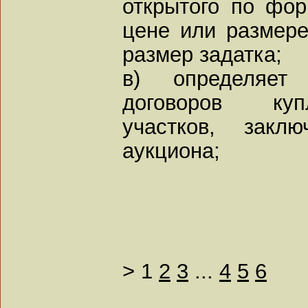
открытого по фо
цене или размере
размер задатка;
в) определяет
договоров куп
участков, закл
аукциона;
>
1
2
3
...
4
5
6