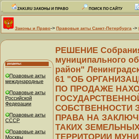
ZAKI.RU ЗАКОНЫ И ПРАВО
ПОИСК ПО САЙТУ
->
->
Законы и Право
Правовые акты Санкт-Петербурга
РЕШЕНИЕ Собрания
муниципального об
район" Ленинградск
Правовые акты
61 "ОБ ОРГАНИЗА
международные
ПО ПРОДАЖЕ НАХ
Правовые акты
ГОСУДАРСТВЕННО
Российской
Федерации
СОБСТВЕННОСТИ 
Правовые акты
ПРАВА НА ЗАКЛЮ
СССР
ТАКИХ ЗЕМЕЛЬНЫХ
Правовые акты
ТЕРРИТОРИИ МУН
Москвы