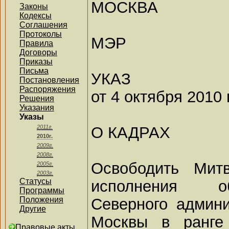
МОСКВА
Законы
Кодексы
Соглашения
Протоколы
МЭР
Правила
Договоры
Приказы
Письма
УКАЗ
Постановления
Распоряжения
от 4 октября 2010 
Решения
Указания
Указы
О КАДРАХ
2011г.
2010г.
2009г.
2008г.
Освободить Мит
2005г.
2003г.
Статусы
исполнения о
Программы
Северного админи
Положения
Другие
Москвы в ранге 
Правовые акты