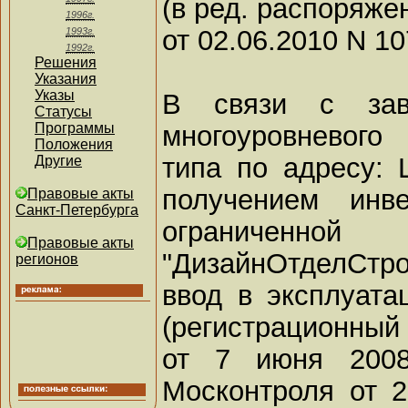
(в ред. распоряж
1996г.
от 02.06.2010 N 1
1993г.
1992г.
Решения
Указания
Указы
В связи с заве
Статусы
многоуровневого 
Программы
Положения
типа по адресу: 
Другие
получением инв
Правовые акты
Санкт-Петербурга
ограниченно
Правовые акты
"ДизайнОтделСтр
регионов
ввод в эксплуат
(регистрационный
от 7 июня 2008
Москонтроля от 2