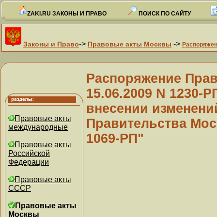
ZAKI.RU ЗАКОНЫ И ПРАВО
ПОИСК ПО САЙТУ
->
->
Законы и Право
Правовые акты Москвы
Распоряже
Распоряжение Прав
15.06.2009 N 1230-РП
внесении изменени
Правовые акты
Правительства Моск
международные
1069-РП"
Правовые акты
Российской
Федерации
Правовые акты
СССР
Правовые акты
Москвы