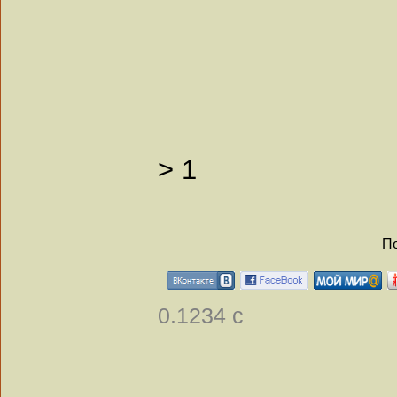
>
1
По
0.1234 с