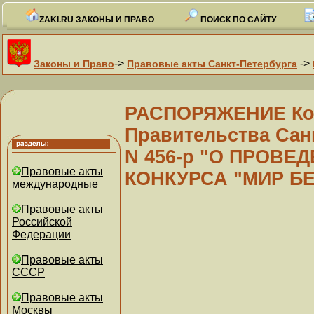
ZAKI.RU ЗАКОНЫ И ПРАВО
ПОИСК ПО САЙТУ
->
->
Законы и Право
Правовые акты Санкт-Петербурга
РАСПОРЯЖЕНИЕ Ком
Правительства Санк
N 456-р "О ПРОВЕ
Правовые акты
КОНКУРСА "МИР Б
международные
Правовые акты
Российской
Федерации
Правовые акты
СССР
Правовые акты
Москвы