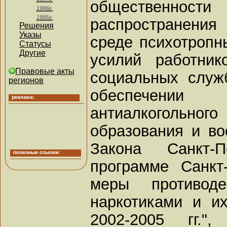
общественн
1996г.
1995г.
распространения
Решения
Указы
среде психотропн
Статусы
Другие
усилий работник
Правовые акты
социальных служ
регионов
обеспечени
антиалкогольног
образования и во
Закона Санкт-
программе Санкт
меры противоде
наркотиками и и
2002-2005 гг."