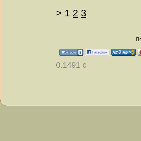
>
1
2
3
По
0.1491 с