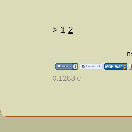
>
1
2
По
0.1283 с