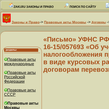
ZAKI.RU ЗАКОНЫ И ПРАВО
ПОИСК ПО САЙТУ
->
->
-
Законы и Право
Правовые акты Москвы
Договоры
«Письмо» УФНС РФ п
16-15/057693 «Об уч
налогообложения п
Правовые акты
в виде курсовых р
международные
договорам перевоз
Правовые акты
Российской
Федерации
Правовые акты
СССР
Правовые акты
Москвы