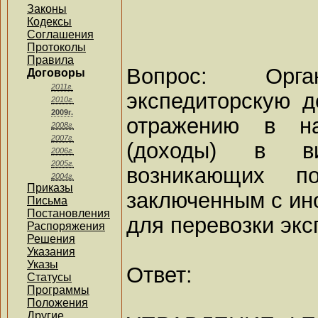
Законы
Кодексы
Соглашения
Протоколы
Правила
Вопрос: Орга
Договоры
2011г.
экспедиторскую д
2010г.
2009г.
отражению в на
2008г.
2007г.
(доходы) в в
2006г.
2005г.
возникающих по
2004г.
Приказы
заключенным с ин
Письма
Постановления
для перевозки эк
Распоряжения
Решения
Указания
Указы
Ответ:
Статусы
Программы
Положения
Другие