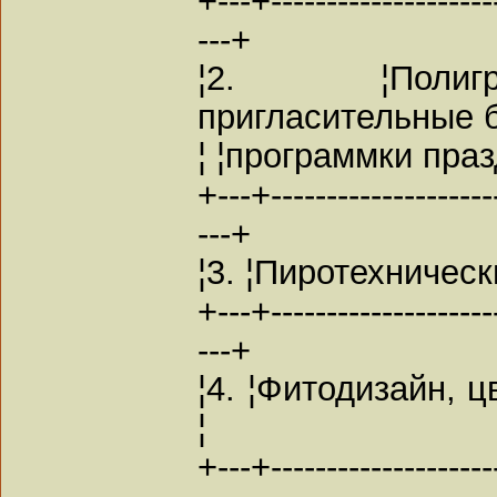
---+
¦2. ¦Полигр
пригласительные б
¦ ¦программки праз
+---+---------------------
---+
¦3. ¦Пиротехничес
+---+---------------------
---+
¦4. ¦Фитодизайн, 
¦
+---+---------------------