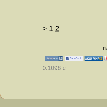
>
1
2
По
0.1098 с