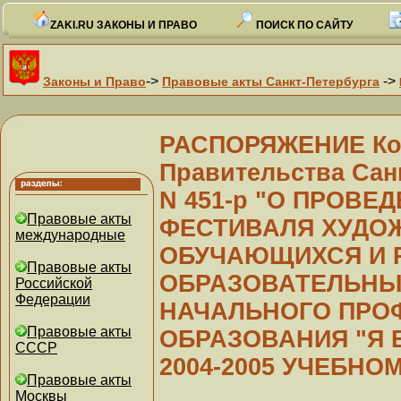
ZAKI.RU ЗАКОНЫ И ПРАВО
ПОИСК ПО САЙТУ
->
->
Законы и Право
Правовые акты Санкт-Петербурга
РАСПОРЯЖЕНИЕ Ком
Правительства Санк
N 451-р "О ПРОВЕ
Правовые акты
ФЕСТИВАЛЯ ХУДО
международные
ОБУЧАЮЩИХСЯ И 
Правовые акты
ОБРАЗОВАТЕЛЬНЫ
Российской
Федерации
НАЧАЛЬНОГО ПРО
Правовые акты
ОБРАЗОВАНИЯ "Я 
СССР
2004-2005 УЧЕБНО
Правовые акты
Москвы