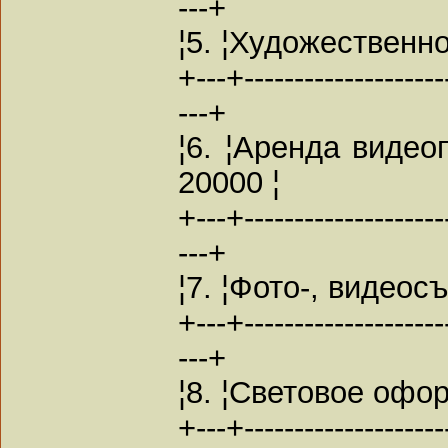
---+
¦5. ¦Художественн
+---+---------------------
---+
¦6. ¦Аренда видео
20000 ¦
+---+---------------------
---+
¦7. ¦Фото-, видеосъ
+---+---------------------
---+
¦8. ¦Световое офор
+---+---------------------