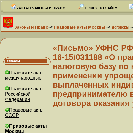
ZAKI.RU ЗАКОНЫ И ПРАВО
ПОИСК ПО САЙТУ
->
->
-
Законы и Право
Правовые акты Москвы
Договоры
«Письмо» УФНС РФ п
16-15/031188 «О пр
налоговую базу по 
Правовые акты
применении упроще
международные
выплаченных инди
Правовые акты
предпринимателю в
Российской
Федерации
договора оказания 
Правовые акты
СССР
Правовые акты
Москвы