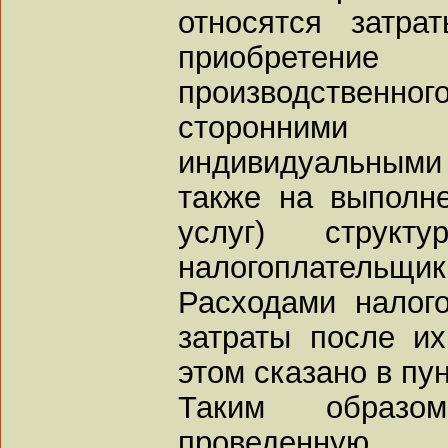
относятся затра
приобретен
производственног
сторонними 
индивидуальным
также на выполне
услуг) структу
налогоплательщик
Расходами налог
затраты после и
этом сказано в пу
Таким образо
проведенну