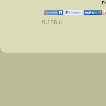
По
0.126 с