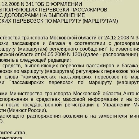
12.2008 N 341 "ОБ ОФОРМЛЕНИИ
ВЫПОЛНЯЮЩИХ ПЕРЕВОЗКИ ПАССАЖИРОВ
 С ДОГОВОРАМИ НА ВЫПОЛНЕНИЕ
КИХ ПЕРЕВОЗОК ПО МАРШРУТУ (МАРШРУТАМ)
стерства транспорта Московской области от 24.12.2008 N
озки пассажиров и багажа в соответствии с договора
ршруту (маршрутам) регулярного сообщения" (с изменен
вской области от 04.05.2009 N 130) (далее - распоряжение
ложить в следующей редакции:
 средств, выполняющих перевозки пассажиров и багажа 
возок по маршруту (маршрутам) регулярных перевозок по 
я слова "коммерческих пассажирских перевозок по ма
ми "пассажирских перевозок по маршруту (маршрут
ами Министерства транспорта Московской области Антоно
аспоряжения в средствах массовой информации и на о
ти после государственной регистрации в Управлении М
ти (Минюст России).
настоящего распоряжения возложить на заместителя мин
О.
вительства
транспорта