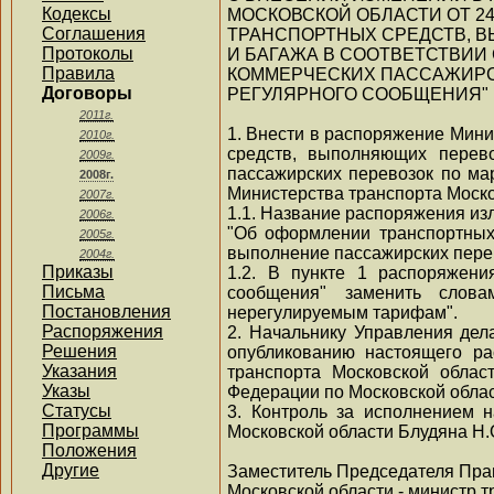
Кодексы
МОСКОВСКОЙ ОБЛАСТИ ОТ 24.
Соглашения
ТРАНСПОРТНЫХ СРЕДСТВ, 
Протоколы
И БАГАЖА В СООТВЕТСТВИИ
Правила
КОММЕРЧЕСКИХ ПАССАЖИРС
Договоры
РЕГУЛЯРНОГО СООБЩЕНИЯ"
2011г.
1. Внести в распоряжение Мини
2010г.
средств, выполняющих перев
2009г.
пассажирских перевозок по ма
2008г.
Министерства транспорта Моско
2007г.
1.1. Название распоряжения из
2006г.
"Об оформлении транспортных
2005г.
выполнение пассажирских пере
2004г.
Приказы
1.2. В пункте 1 распоряжени
Письма
сообщения" заменить слова
Постановления
нерегулируемым тарифам".
Распоряжения
2. Начальнику Управления дел
Решения
опубликованию настоящего р
Указания
транспорта Московской облас
Указы
Федерации по Московской облас
Статусы
3. Контроль за исполнением 
Программы
Московской области Блудяна Н.
Положения
Другие
Заместитель Председателя Пра
Московской области - министр 