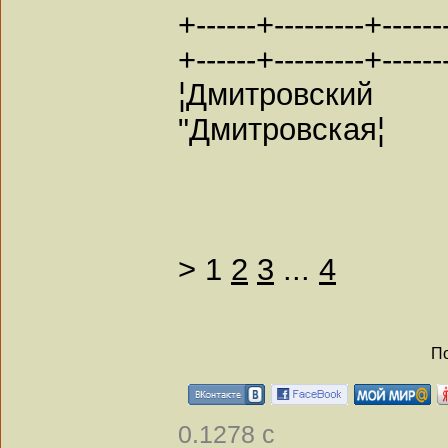
+------+---------+-------
+------+---------+------
¦Дмитровский
"Дмитровская¦
>
1
2
3
...
4
По
0.1278 с