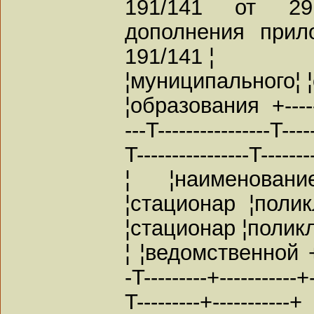
191/141 от 29
дополнения прил
191/141 ¦
¦муниципального¦ ¦
¦образования +---------
---T----------------T-----
T----------------T-------
¦ ¦наименован
¦стационар ¦поли
¦стационар ¦полик
¦ ¦ведомственной +----
-T---------+-----------+-
T---------+-----------+