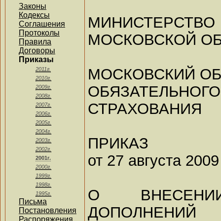
Законы
Кодексы
МИНИСТЕРСТВ
Соглашения
Протоколы
МОСКОВСКОЙ О
Правила
Договоры
Приказы
МОСКОВСКИЙ ОБ
2011г.
2010г.
ОБЯЗАТЕЛЬН
2009г.
2008г.
СТРАХОВАНИЯ
2007г.
2006г.
2005г.
2004г.
ПРИКАЗ
2003г.
2002г.
от 27 августа 2009
2001г.
2000г.
1999г.
1998г.
О ВНЕСЕН
1995г.
Письма
ДОПОЛНЕНИЙ
Постановления
Распоряжения