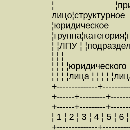
¦ ¦принадле
лицо¦структурное
¦юридическо
¦группа¦категория¦
¦ ¦ЛПУ ¦ ¦подраздел
¦ ¦ ¦
¦ ¦ ¦ ¦юридического ¦
¦ ¦ ¦ ¦лица ¦ ¦ ¦ ¦ ¦лица
+--------------+---------
+------+---------+-------
+------+---------+------
¦ 1 ¦ 2 ¦ 3 ¦ 4 ¦ 5 ¦ 6 
+--------------+---------