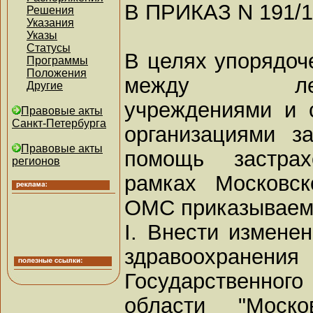
В ПРИКАЗ N 191/1
Решения
Указания
Указы
Статусы
В целях упорядоч
Программы
Положения
между лечебн
Другие
учреждениями и 
Правовые акты
Санкт-Петербурга
организациями з
Правовые акты
помощь застра
регионов
рамках Московск
ОМС приказываем
I. Внести измене
здравоохранени
Государственног
области "Моск