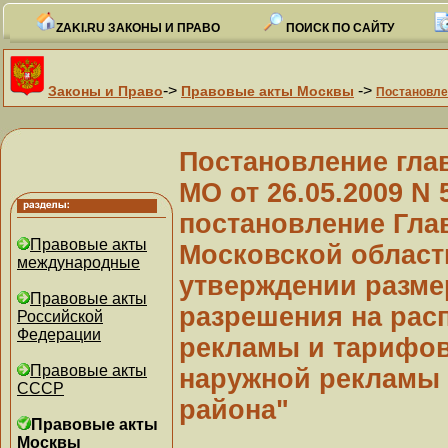
ZAKI.RU ЗАКОНЫ И ПРАВО
ПОИСК ПО САЙТУ
->
->
Законы и Право
Правовые акты Москвы
Постановле
Постановление гла
МО от 26.05.2009 N
постановление Гла
Правовые акты
Московской области
международные
утверждении разме
Правовые акты
разрешения на рас
Российской
Федерации
рекламы и тарифов
Правовые акты
наружной рекламы 
СССР
района"
Правовые акты
Москвы