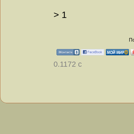
>
1
По
0.1172 с