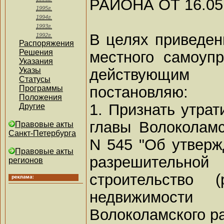
РАЙОНА ОТ 16.05.
1995г.
1994г.
1993г.
В целях приведен
1992г.
Распоряжения
Решения
местного самоупр
Указания
действующим
Указы
Статусы
постановляю:
Программы
Положения
1. Признать утра
Другие
главы Волоколамс
Правовые акты
Санкт-Петербурга
N 545 "Об утвер
Правовые акты
разрешительн
регионов
строительство (
недвижимос
Волоколамского ра