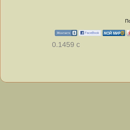
По
0.1459 с