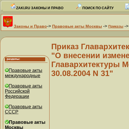
ZAKI.RU ЗАКОНЫ И ПРАВО
ПОИСК ПО САЙТУ
->
->
-
Законы и Право
Правовые акты Москвы
Приказы
Приказ Главархитек
"О внесении измене
Главархитектуры М
Правовые акты
30.08.2004 N 31"
международные
Правовые акты
Российской
Федерации
Правовые акты
СССР
Правовые акты
Москвы