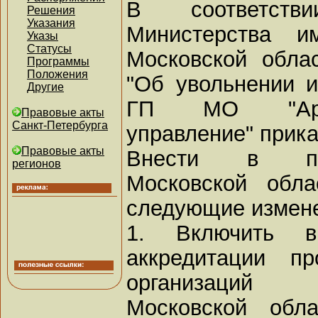
В соответств
Решения
Указания
Министерства и
Указы
Статусы
Московской обла
Программы
Положения
"Об увольнении и
Другие
ГП МО "Архите
Правовые акты
Санкт-Петербурга
управление" прик
Правовые акты
Внести в при
регионов
Московской обла
следующие измен
1. Включить 
аккредитации пр
организаций 
Московской обл