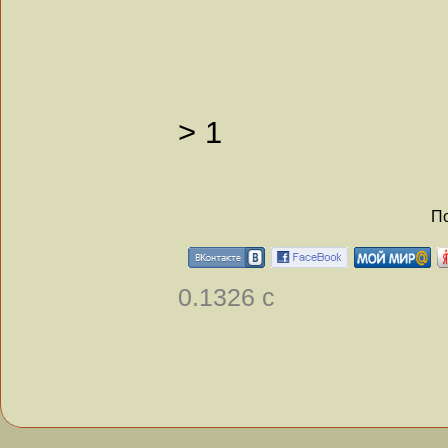
>
1
По
0.1326 с