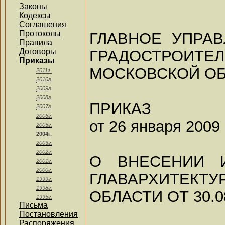
Законы
Кодексы
Соглашения
Протоколы
ГЛАВНОЕ УПРА
Правила
ГРАДОСТРОИТЕЛ
Договоры
Приказы
МОСКОВСКОЙ О
2011г.
2010г.
2009г.
2008г.
ПРИКАЗ
2007г.
2006г.
от 26 января 2009 
2005г.
2004г.
2003г.
2002г.
О ВНЕСЕНИИ 
2001г.
2000г.
ГЛАВАРХИТЕКТУ
1999г.
1998г.
ОБЛАСТИ ОТ 30.08
1995г.
Письма
Постановления
Распоряжения