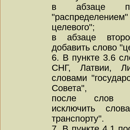
в абзаце п
"распределением"
целевого";
в абзаце втор
добавить слово "ц
6. В пункте 3.6 с
СНГ, Латвии, Ли
словами "государ
Совета",
после слов "
исключить слов
транспорту".
7. В пункте 4.1 п