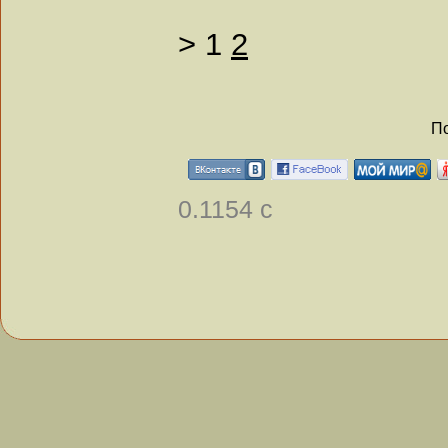
>
1
2
По
0.1154 с