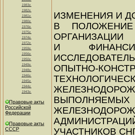
1983г.
1982г.
ИЗМЕНЕНИЯ И 
1981г.
1980г.
В ПОЛОЖЕНИЕ
1976г.
1975г.
ОРГАНИЗАЦИИ
1974г.
1972г.
И ФИНАНСИ
1959г.
1956г.
ИССЛЕДОВАТЕЛЬ
1950г.
1949г.
ОПЫТНО-КО
1948г.
ТЕХНОЛОГИЧЕСК
1946г.
1945г.
ЖЕЛЕЗНОДОРО
1944г.
1943г.
ВЫПОЛН
Правовые акты
Российской
ЖЕЛЕЗНОДОРО
Федерации
АДМИНИСТРА
Правовые акты
УЧАСТНИКОВ СНГ
СССР