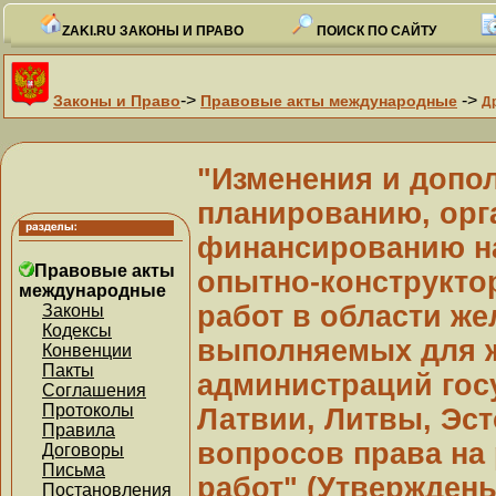
ZAKI.RU ЗАКОНЫ И ПРАВО
ПОИСК ПО САЙТУ
->
->
Законы и Право
Правовые акты международные
Д
"Изменения и допо
планированию, орг
финансированию на
Правовые акты
опытно-конструкто
международные
работ в области же
Законы
Кодексы
выполняемых для 
Конвенции
Пакты
администраций гос
Соглашения
Протоколы
Латвии, Литвы, Эс
Правила
вопросов права на
Договоры
Письма
работ" (Утверждены
Постановления