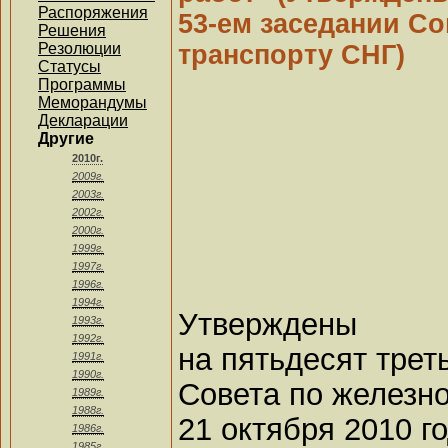
Распоряжения
53-ем заседании С
Решения
Резолюции
транспорту СНГ)
Статусы
Программы
Меморандумы
Декларации
Другие
2010г.
2009г.
2003г.
2002г.
2000г.
1999г.
1997г.
1996г.
1994г.
Утверждены
1993г.
1992г.
на пятьдесят трет
1991г.
1990г.
Совета по железн
1989г.
1988г.
21 октября 2010 г
1986г.
1985г.