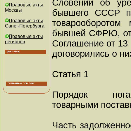
Словении об уре
Правовые акты
бывшего СССР по
Москвы
товарооборото
Правовые акты
Санкт-Петербурга
бывшей СФРЮ, от 1
Правовые акты
Соглашение от 13 
регионов
договорились о н
Статья 1
Порядок пога
товарными постав
Часть задолженно