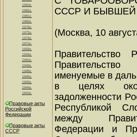
С ТОВАРООБО
1983г.
СССР И БЫВШЕЙ
1982г.
1981г.
1980г.
1976г.
(Москва, 10 август
1975г.
1974г.
1972г.
1959г.
Правительство 
1956г.
1950г.
Правительство
1949г.
1948г.
именуемые в дал
1946г.
1945г.
в целях окон
1944г.
1943г.
задолженности Ро
Правовые акты
Республикой Сл
Российской
Федерации
между Правит
Правовые акты
Федерации и Пра
СССР