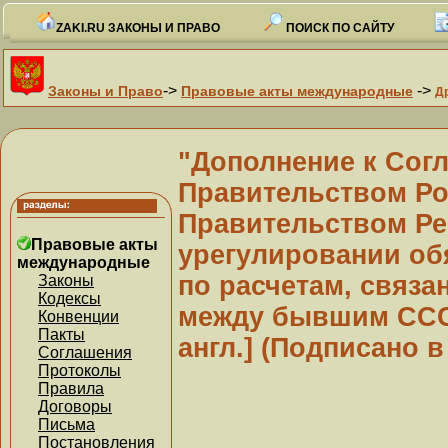
ZAKI.RU ЗАКОНЫ И ПРАВО
ПОИСК ПО САЙТУ
->
->
Законы и Право
Правовые акты международные
Д
"Дополнение к Сог
Правительством Ро
Правительством Ре
Правовые акты
урегулировании об
международные
по расчетам, связ
Законы
Кодексы
между бывшим ССС
Конвенции
Пакты
англ.] (Подписано в 
Соглашения
Протоколы
Правила
Договоры
Письма
Постановления