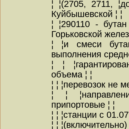
¦ ¦(2705, 2711, ¦
Куйбышевской ¦ ¦
¦ ¦290110 - бутан
Горьковской железн
¦ ¦и смеси бута
выполнения средне
¦ ¦ ¦гарантирова
объема ¦ ¦
¦ ¦ ¦перевозок не м
¦ ¦ ¦направле
припортовые ¦ ¦
¦ ¦ ¦станции с 01.0
¦ ¦ ¦(включительно) 