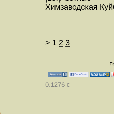
Химзаводская Ку
>
1
2
3
По
0.1276 с