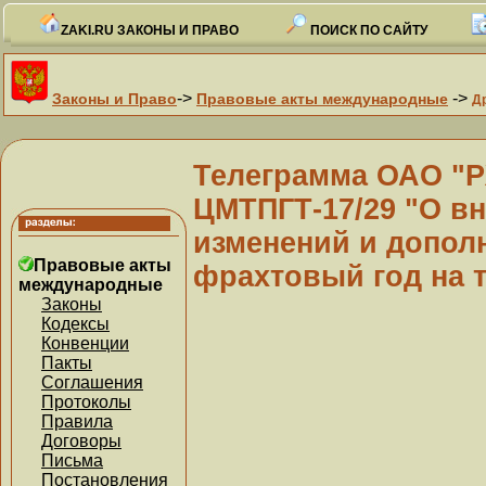
ZAKI.RU ЗАКОНЫ И ПРАВО
ПОИСК ПО САЙТУ
->
->
Законы и Право
Правовые акты международные
Д
Телеграмма ОАО "РЖ
ЦМТПГТ-17/29 "О вн
изменений и дополн
Правовые акты
фрахтовый год на 
международные
Законы
Кодексы
Конвенции
Пакты
Соглашения
Протоколы
Правила
Договоры
Письма
Постановления