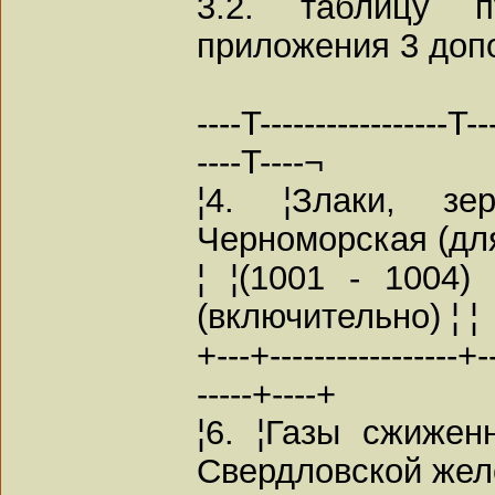
3.2. таблицу 
приложения 3 допо
----T-----------------T---
----T----¬
¦4. ¦Злаки, з
Черноморская (для
¦ ¦(1001 - 1004) 
(включительно) ¦ ¦
+---+-----------------+---
-----+----+
¦6. ¦Газы сжижен
Свердловской желе