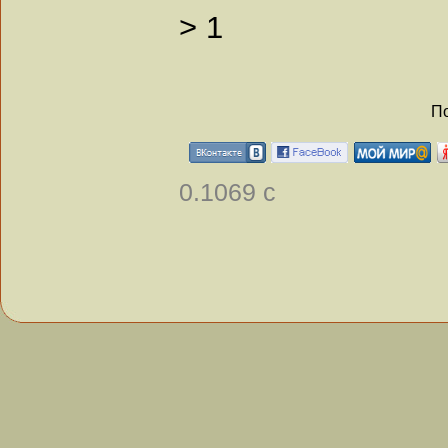
>
1
По
0.1069 с