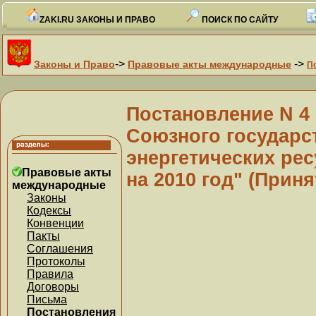
ZAKI.RU ЗАКОНЫ И ПРАВО
ПОИСК ПО САЙТУ
->
->
Законы и Право
Правовые акты международные
П
Постановление N 4
Союзного государс
энергетических ре
Правовые акты
на 2010 год" (Приня
международные
Законы
Кодексы
Конвенции
Пакты
Соглашения
Протоколы
Правила
Договоры
Письма
Постановления