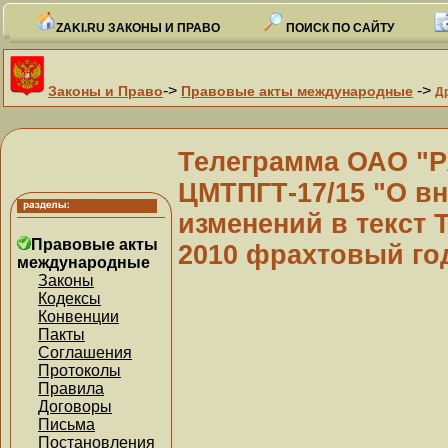
ZAKI.RU ЗАКОНЫ И ПРАВО
ПОИСК ПО САЙТУ
->
->
Законы и Право
Правовые акты международные
Д
Телеграмма ОАО "РЖ
ЦМТПГТ-17/15 "О в
изменений в текст
Правовые акты
2010 фрахтовый го
международные
Законы
Кодексы
Конвенции
Пакты
Соглашения
Протоколы
Правила
Договоры
Письма
Постановления