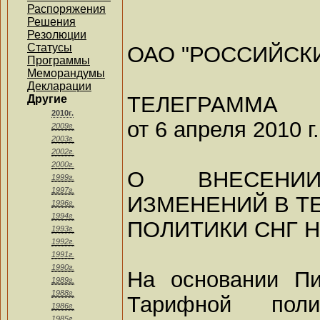
Распоряжения
Решения
Резолюции
Статусы
ОАО "РОССИЙСК
Программы
Меморандумы
Декларации
ТЕЛЕГРАММА
Другие
2010г.
от 6 апреля 2010 
2009г.
2003г.
2002г.
2000г.
О ВНЕСЕНИ
1999г.
1997г.
ИЗМЕНЕНИЙ В Т
1996г.
1994г.
ПОЛИТИКИ СНГ Н
1993г.
1992г.
1991г.
1990г.
На основании Пи
1989г.
1988г.
Тарифной пол
1986г.
1985г.