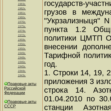
государств-учас
1983г.
1982г.
грузов в междун
1981г.
1980г.
"Укрзализныця" N
1976г.
1975г.
пункта 1.2 Общ
1974г.
политики ЦМТП О
1972г.
1959г.
внесении дополн
1956г.
1950г.
Тарифной полити
1949г.
1948г.
год.
1946г.
1945г.
1. Строки 14, 19, 
1944г.
1943г.
приложения 3 изло
Правовые акты
строка 14. Азот
Российской
Федерации
01.04.2010 по 30.
Правовые акты
станции Азотна
СССР