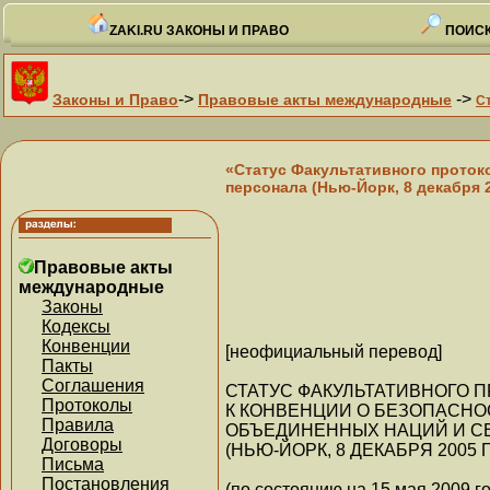
ZAKI.RU ЗАКОНЫ И ПРАВО
ПОИСК
->
->
Законы и Право
Правовые акты международные
С
«Статус Факультативного проток
персонала (Нью-Йорк, 8 декабря 20
Правовые акты
международные
Законы
Кодексы
Конвенции
[неофициальный перевод]
Пакты
Соглашения
СТАТУС ФАКУЛЬТАТИВНОГО 
Протоколы
К КОНВЕНЦИИ О БЕЗОПАСН
Правила
ОБЪЕДИНЕННЫХ НАЦИЙ И С
Договоры
(НЬЮ-ЙОРК, 8 ДЕКАБРЯ 2005 
Письма
Постановления
(по состоянию на 15 мая 2009 г