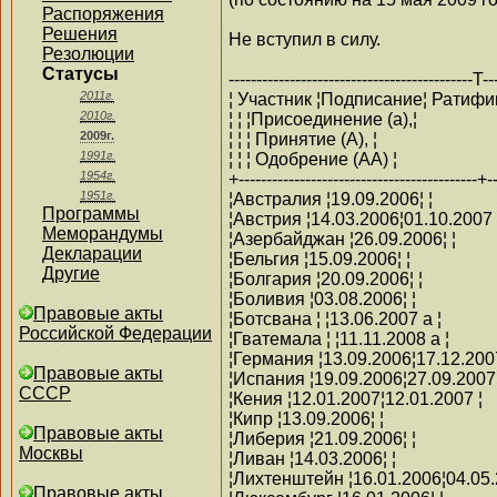
Распоряжения
Решения
Не вступил в силу.
Резолюции
Статусы
--------------------------------------------T-
2011г.
¦ Участник ¦Подписание¦ Ратифик
2010г.
¦ ¦ ¦Присоединение (a),¦
2009г.
¦ ¦ ¦ Принятие (A), ¦
1991г.
¦ ¦ ¦ Одобрение (AA) ¦
1954г.
+-------------------------------------------+-
1951г.
¦Австралия ¦19.09.2006¦ ¦
Программы
¦Австрия ¦14.03.2006¦01.10.2007 
Меморандумы
¦Азербайджан ¦26.09.2006¦ ¦
Декларации
¦Бельгия ¦15.09.2006¦ ¦
Другие
¦Болгария ¦20.09.2006¦ ¦
¦Боливия ¦03.08.2006¦ ¦
Правовые акты
¦Ботсвана ¦ ¦13.06.2007 a ¦
Российской Федерации
¦Гватемала ¦ ¦11.11.2008 a ¦
¦Германия ¦13.09.2006¦17.12.2007
Правовые акты
¦Испания ¦19.09.2006¦27.09.2007 
СССР
¦Кения ¦12.01.2007¦12.01.2007 ¦
¦Кипр ¦13.09.2006¦ ¦
Правовые акты
¦Либерия ¦21.09.2006¦ ¦
Москвы
¦Ливан ¦14.03.2006¦ ¦
¦Лихтенштейн ¦16.01.2006¦04.05.
Правовые акты