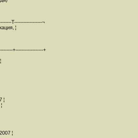
---------T------------------¬
ация, ¦
---------+------------------+
¦
 ¦
¦
2007 ¦