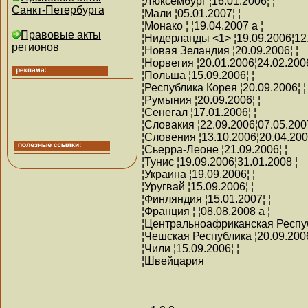
¦Люксембург ¦16.01.2006¦ ¦
Санкт-Петербурга
¦Мали ¦05.01.2007¦ ¦
¦Монако ¦ ¦19.04.2007 a ¦
Правовые акты
¦Нидерланды <1> ¦19.09.2006¦12.
регионов
¦Новая Зеландия ¦20.09.2006¦ ¦
¦Норвегия ¦20.01.2006¦24.02.200
¦Польша ¦15.09.2006¦ ¦
¦Республика Корея ¦20.09.2006¦ ¦
¦Румыния ¦20.09.2006¦ ¦
¦Сенегал ¦17.01.2006¦ ¦
¦Словакия ¦22.09.2006¦07.05.2007
¦Словения ¦13.10.2006¦20.04.200
¦Сьерра-Леоне ¦21.09.2006¦ ¦
¦Тунис ¦19.09.2006¦31.01.2008 ¦
¦Украина ¦19.09.2006¦ ¦
¦Уругвай ¦15.09.2006¦ ¦
¦Финляндия ¦15.01.2007¦ ¦
¦Франция ¦ ¦08.08.2008 a ¦
¦Центральноафриканская Республ
¦Чешская Республика ¦20.09.2006
¦Чили ¦15.09.2006¦ ¦
¦Швейцария