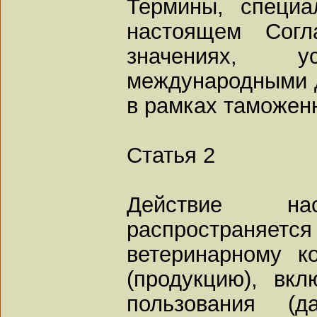
Термины, специ
настоящем Согл
значениях, у
международными 
в рамках таможенн
Статья 2
Действие нас
распространяе
ветеринарному к
(продукцию), вк
пользования (д