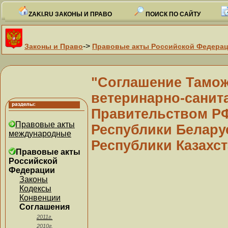
ZAKI.RU ЗАКОНЫ И ПРАВО
ПОИСК ПО САЙТУ
->
Законы и Право
Правовые акты Российской Федера
"Соглашение Тамож
ветеринарно-санит
Правительством Р
Правовые акты
Республики Белару
международные
Республики Казахста
Правовые акты
Российской
Федерации
Законы
Кодексы
Конвенции
Соглашения
2011г.
2010г.