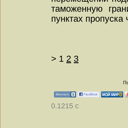
таможенную гран
пунктах пропуска 
>
1
2
3
По
0.1215 с