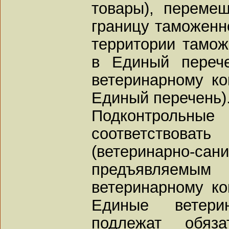
товары), переме
границу таможенн
территории тамож
в Единый переч
ветеринарному ко
Единый перечень)
Подконтроль
соответствоват
(ветеринарно-с
предъявляемым 
ветеринарному ко
Единые ветери
подлежат обяза