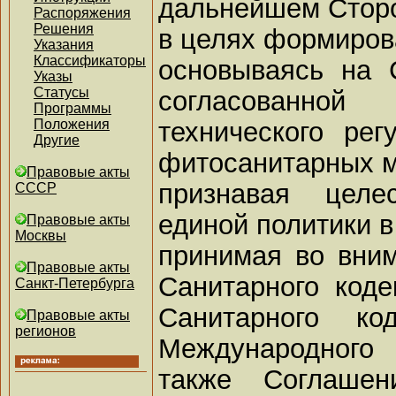
дальнейшем Стор
Распоряжения
Решения
в целях формиров
Указания
Классификаторы
основываясь на 
Указы
Статусы
согласованно
Программы
технического рег
Положения
Другие
фитосанитарных ме
Правовые акты
признавая целе
СССР
единой политики в
Правовые акты
Москвы
принимая во вни
Правовые акты
Санитарного код
Санкт-Петербурга
Санитарного ко
Правовые акты
регионов
Международного 
также Соглашен