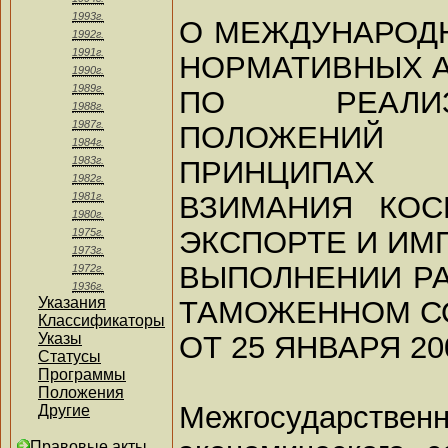
1993г.
О МЕЖДУНАРОД
1992г.
1991г.
НОРМАТИВНЫХ 
1990г.
1989г.
ПО РЕАЛИ
1988г.
1987г.
ПОЛОЖЕНИ
1984г.
1983г.
ПРИНЦИПАХ
1982г.
ВЗИМАНИЯ КОС
1981г.
1980г.
ЭКСПОРТЕ И ИМ
1975г.
1973г.
ВЫПОЛНЕНИИ РА
1972г.
1936г.
Указания
ТАМОЖЕННОМ С
Классификаторы
ОТ 25 ЯНВАРЯ 20
Указы
Статусы
Программы
Положения
Межгосударстве
Другие
Правовые акты