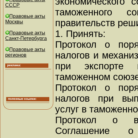
экономического 
СССР
таможенного с
Правовые акты
правительств реш
Москвы
1. Принять:
Правовые акты
Санкт-Петербурга
Протокол о пор
Правовые акты
налогов и механиз
регионов
при экспорте
таможенном союзе
Протокол о пор
налогов при вып
услуг в таможенно
Протокол о в
Соглашение о