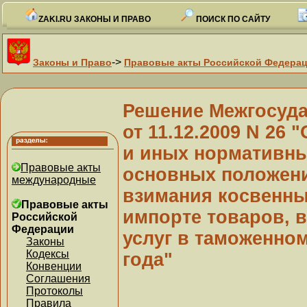
ZAKI.RU ЗАКОНЫ И ПРАВО
ПОИСК ПО САЙТУ
->
Законы и Право
Правовые акты Российской Федера
Решение Межгосуда
от 11.12.2009 N 26
и иных нормативны
Правовые акты
основных положени
международные
взимания косвенны
Правовые акты
импорте товаров, 
Российской
Федерации
услуг в таможенном
Законы
Кодексы
года"
Конвенции
Соглашения
Протоколы
Правила