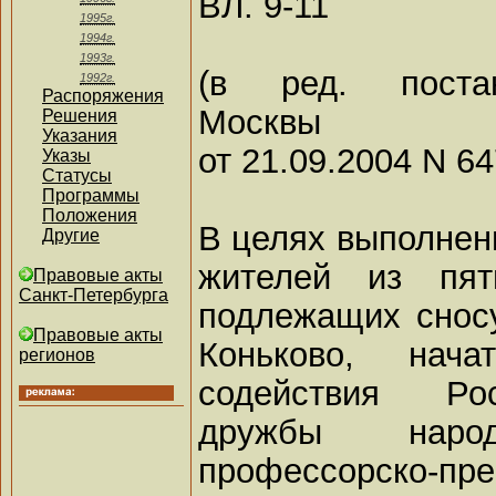
ВЛ. 9-11
1995г.
1994г.
1993г.
(в ред. постан
1992г.
Распоряжения
Москвы
Решения
Указания
от 21.09.2004 N 6
Указы
Статусы
Программы
Положения
В целях выполнен
Другие
жителей из пят
Правовые акты
Санкт-Петербурга
подлежащих сносу
Правовые акты
Коньково, нача
регионов
содействия Рос
дружбы наро
профессорско-пре