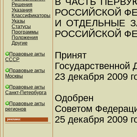
В ЧАСТЬ ПЕРВУ
Решения
РОССИЙСКОЙ Ф
Указания
Классификаторы
И ОТДЕЛЬНЫЕ 
Указы
Статусы
РОССИЙСКОЙ Ф
Программы
Положения
Другие
Принят
Правовые акты
СССР
Государственной 
Правовые акты
23 декабря 2009 г
Москвы
Правовые акты
Санкт-Петербурга
Одобрен
Правовые акты
Советом Федерац
регионов
25 декабря 2009 г